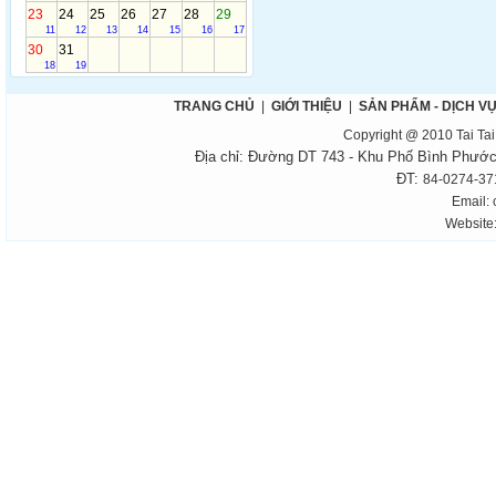
23
24
25
26
27
28
29
11
12
13
14
15
16
17
30
31
18
19
TRANG CHỦ
|
GIỚI THIỆU
|
SẢN PHẨM - DỊCH V
Copyright @ 2010 Tai Ta
Địa chỉ: Đường DT 743 - Khu Phố Bình Phước
ĐT:
84-0274-371
Email:
Website: