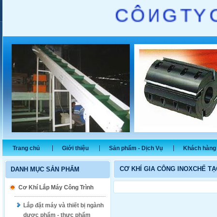
C
Ô
N
G
T
Y
Trang chủ
Giới thiệu
Sản phẩm - Dịch Vụ
Khách hàng 
CƠ KHÍ GIA CÔNG INOXCHẾ TẠ
DANH MỤC SẢN PHẨM
Cơ Khí Lắp Máy Công Trình
Lắp đặt máy và thiết bị ngành
dược phẩm - thực phẩm