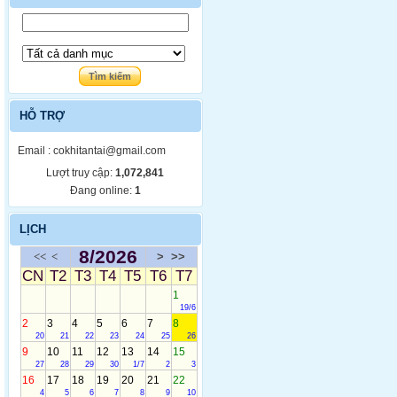
HỖ TRỢ
E
mail : cokhitantai@gmail.com
Lượt truy cập:
1,072,841
Đang online:
1
LỊCH
8/2026
<<
<
>
>>
CN
T2
T3
T4
T5
T6
T7
1
19/6
2
3
4
5
6
7
8
20
21
22
23
24
25
26
9
10
11
12
13
14
15
27
28
29
30
1/7
2
3
16
17
18
19
20
21
22
4
5
6
7
8
9
10