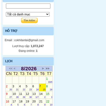
HỖ TRỢ
E
mail : cokhitantai@gmail.com
Lượt truy cập:
1,072,247
Đang online:
1
LỊCH
8/2026
<<
<
>
>>
CN
T2
T3
T4
T5
T6
T7
1
19/6
2
3
4
5
6
7
8
20
21
22
23
24
25
26
9
10
11
12
13
14
15
27
28
29
30
1/7
2
3
16
17
18
19
20
21
22
4
5
6
7
8
9
10