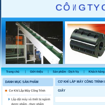
C
Ô
N
G
T
Y
Trang chủ
Giới thiệu
Sản phẩm - Dịch Vụ
Khách hàng 
CƠ KHÍ LẮP MÁY CÔNG TRÌNH L
DANH MỤC SẢN PHẨM
GIẤY
Cơ Khí Lắp Máy Công Trình
Lắp đặt máy và thiết bị ngành
dược phẩm - thực phẩm