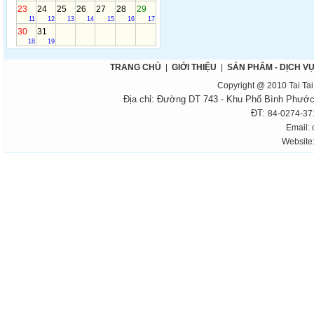
23
24
25
26
27
28
29
11
12
13
14
15
16
17
30
31
18
19
TRANG CHỦ
|
GIỚI THIỆU
|
SẢN PHẨM - DỊCH V
Copyright @ 2010 Tai Ta
Địa chỉ: Đường DT 743 - Khu Phố Bình Phước
ĐT:
84-0274-371
Email:
Website: